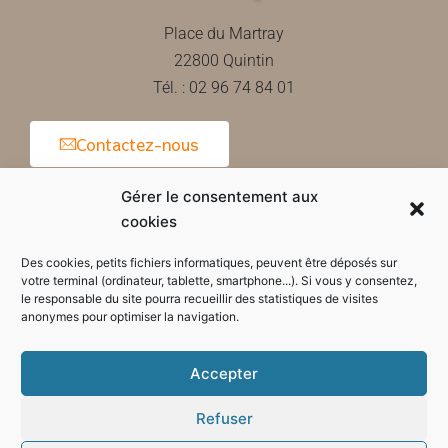
Place du Martray
22800 Quintin
Tél. : 02 96 74 84 01
Contactez-nous
Gérer le consentement aux
cookies
Horaires d'ouverture de la mairie
Des cookies, petits fichiers informatiques, peuvent être déposés sur
votre terminal (ordinateur, tablette, smartphone...). Si vous y consentez,
le responsable du site pourra recueillir des statistiques de visites
anonymes pour optimiser la navigation.
Accepter
Refuser