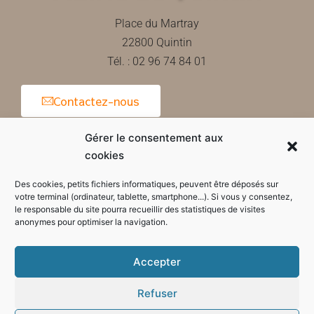
Place du Martray
22800 Quintin
Tél. : 02 96 74 84 01
Contactez-nous
Gérer le consentement aux
cookies
Horaires d'ouverture de la mairie
Des cookies, petits fichiers informatiques, peuvent être déposés sur
votre terminal (ordinateur, tablette, smartphone...). Si vous y consentez,
le responsable du site pourra recueillir des statistiques de visites
anonymes pour optimiser la navigation.
Accepter
Refuser