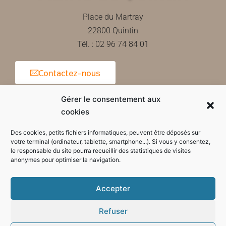
Place du Martray
22800 Quintin
Tél. : 02 96 74 84 01
Contactez-nous
Gérer le consentement aux
cookies
Horaires d'ouverture de la mairie
Des cookies, petits fichiers informatiques, peuvent être déposés sur
votre terminal (ordinateur, tablette, smartphone...). Si vous y consentez,
le responsable du site pourra recueillir des statistiques de visites
anonymes pour optimiser la navigation.
Accepter
Refuser