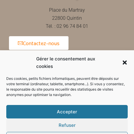
Place du Martray
22800 Quintin
Tél. : 02 96 74 84 01
Contactez-nous
Gérer le consentement aux
cookies
Horaires d'ouverture de la mairie
Des cookies, petits fichiers informatiques, peuvent être déposés sur
votre terminal (ordinateur, tablette, smartphone...). Si vous y consentez,
le responsable du site pourra recueillir des statistiques de visites
anonymes pour optimiser la navigation.
Accepter
Refuser