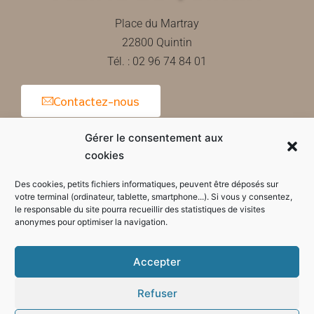
Place du Martray
22800 Quintin
Tél. : 02 96 74 84 01
Contactez-nous
Gérer le consentement aux
cookies
Horaires d'ouverture de la mairie
Des cookies, petits fichiers informatiques, peuvent être déposés sur
votre terminal (ordinateur, tablette, smartphone...). Si vous y consentez,
le responsable du site pourra recueillir des statistiques de visites
anonymes pour optimiser la navigation.
Accepter
Refuser