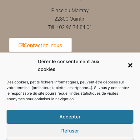
Place du Martray
22800 Quintin
Tél. : 02 96 74 84 01
Contactez-nous
Gérer le consentement aux
cookies
Horaires d'ouverture de la mairie
Des cookies, petits fichiers informatiques, peuvent être déposés sur
votre terminal (ordinateur, tablette, smartphone...). Si vous y consentez,
le responsable du site pourra recueillir des statistiques de visites
anonymes pour optimiser la navigation.
Accepter
Refuser