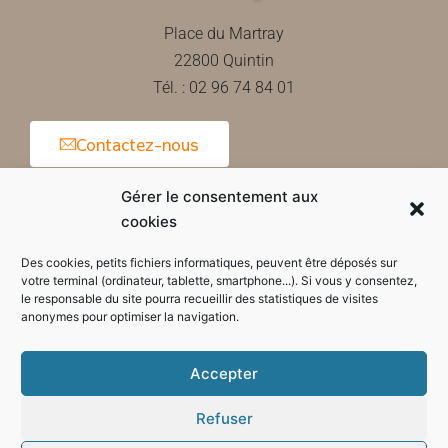
Place du Martray
22800 Quintin
Tél. : 02 96 74 84 01
Contactez-nous
Gérer le consentement aux
cookies
Horaires d'ouverture de la mairie
Des cookies, petits fichiers informatiques, peuvent être déposés sur
votre terminal (ordinateur, tablette, smartphone...). Si vous y consentez,
le responsable du site pourra recueillir des statistiques de visites
anonymes pour optimiser la navigation.
Accepter
Refuser