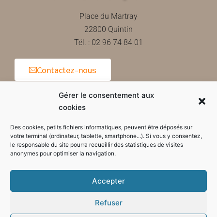
Place du Martray
22800 Quintin
Tél. : 02 96 74 84 01
Contactez-nous
Gérer le consentement aux
cookies
Horaires d'ouverture de la mairie
Des cookies, petits fichiers informatiques, peuvent être déposés sur
votre terminal (ordinateur, tablette, smartphone...). Si vous y consentez,
le responsable du site pourra recueillir des statistiques de visites
anonymes pour optimiser la navigation.
Accepter
Refuser