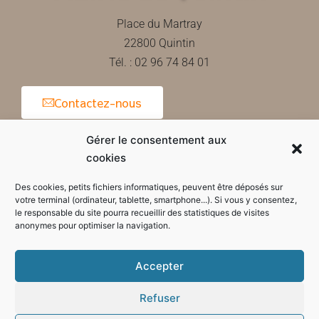
Place du Martray
22800 Quintin
Tél. : 02 96 74 84 01
Contactez-nous
Gérer le consentement aux
cookies
Horaires d'ouverture de la mairie
Des cookies, petits fichiers informatiques, peuvent être déposés sur
votre terminal (ordinateur, tablette, smartphone...). Si vous y consentez,
le responsable du site pourra recueillir des statistiques de visites
anonymes pour optimiser la navigation.
Accepter
Refuser