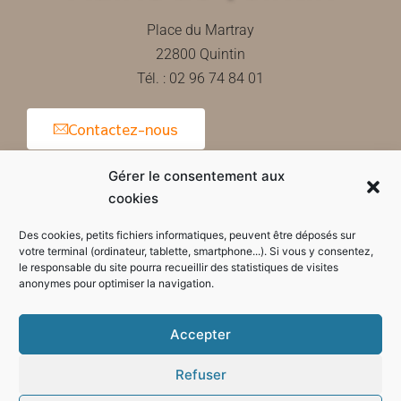
Place du Martray
22800 Quintin
Tél. : 02 96 74 84 01
Contactez-nous
Gérer le consentement aux
cookies
Horaires d'ouverture de la mairie
Des cookies, petits fichiers informatiques, peuvent être déposés sur
votre terminal (ordinateur, tablette, smartphone...). Si vous y consentez,
le responsable du site pourra recueillir des statistiques de visites
anonymes pour optimiser la navigation.
Accepter
Refuser