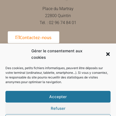
Place du Martray
22800 Quintin
Tél. : 02 96 74 84 01
Contactez-nous
Gérer le consentement aux
cookies
Horaires d'ouverture de la mairie
Des cookies, petits fichiers informatiques, peuvent être déposés sur
votre terminal (ordinateur, tablette, smartphone...). Si vous y consentez,
le responsable du site pourra recueillir des statistiques de visites
anonymes pour optimiser la navigation.
Accepter
Refuser