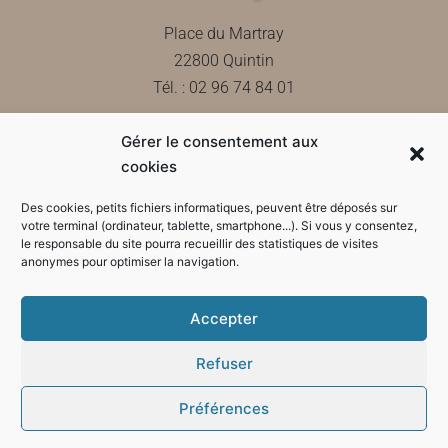
Place du Martray
22800 Quintin
Tél. : 02 96 74 84 01
Gérer le consentement aux
Contactez-nous
cookies
Des cookies, petits fichiers informatiques, peuvent être déposés sur
votre terminal (ordinateur, tablette, smartphone...). Si vous y consentez,
le responsable du site pourra recueillir des statistiques de visites
Horaires d'ouverture de la mairie
anonymes pour optimiser la navigation.
Accepter
Refuser
Préférences
Mode sombre :