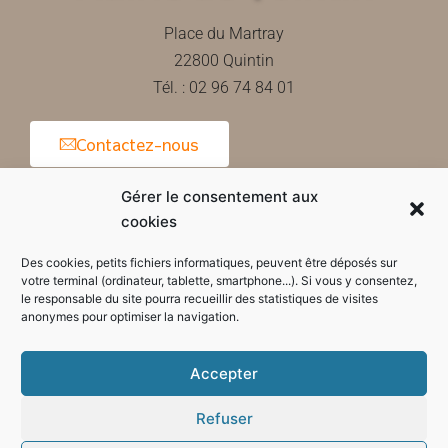
Place du Martray
22800 Quintin
Tél. : 02 96 74 84 01
Contactez-nous
Gérer le consentement aux
cookies
Horaires d'ouverture de la mairie
Des cookies, petits fichiers informatiques, peuvent être déposés sur
votre terminal (ordinateur, tablette, smartphone...). Si vous y consentez,
le responsable du site pourra recueillir des statistiques de visites
anonymes pour optimiser la navigation.
Accepter
Refuser