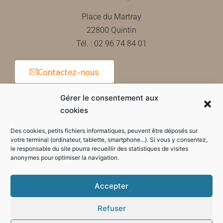
Place du Martray
22800 Quintin
Tél. : 02 96 74 84 01
Contactez-nous
Gérer le consentement aux
cookies
Horaires d'ouverture de la mairie
Des cookies, petits fichiers informatiques, peuvent être déposés sur
votre terminal (ordinateur, tablette, smartphone...). Si vous y consentez,
le responsable du site pourra recueillir des statistiques de visites
anonymes pour optimiser la navigation.
Accepter
Refuser