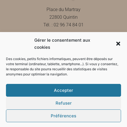
Place du Martray
22800 Quintin
Tél. : 02 96 74 84 01
Gérer le consentement aux
Contactez-nous
cookies
Des cookies, petits fichiers informatiques, peuvent être déposés sur
votre terminal (ordinateur, tablette, smartphone...). Si vous y consentez,
le responsable du site pourra recueillir des statistiques de visites
Horaires d'ouverture de la mairie
anonymes pour optimiser la navigation.
Accepter
Refuser
Préférences
Mode sombre :