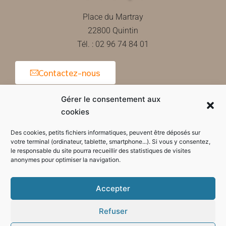
Place du Martray
22800 Quintin
Tél. : 02 96 74 84 01
Contactez-nous
Gérer le consentement aux
cookies
Horaires d'ouverture de la mairie
Des cookies, petits fichiers informatiques, peuvent être déposés sur
votre terminal (ordinateur, tablette, smartphone...). Si vous y consentez,
le responsable du site pourra recueillir des statistiques de visites
anonymes pour optimiser la navigation.
Accepter
Refuser