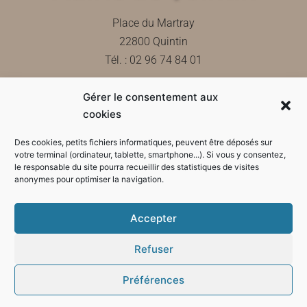
Place du Martray
22800 Quintin
Tél. : 02 96 74 84 01
Gérer le consentement aux
Contactez-nous
cookies
Des cookies, petits fichiers informatiques, peuvent être déposés sur
votre terminal (ordinateur, tablette, smartphone...). Si vous y consentez,
le responsable du site pourra recueillir des statistiques de visites
Horaires d'ouverture de la mairie
anonymes pour optimiser la navigation.
Accepter
Refuser
Préférences
Mode sombre :