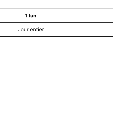
1
lun
Jour entier