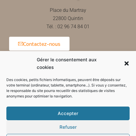
Place du Martray
22800 Quintin
Tél. : 02 96 74 84 01
Contactez-nous
Gérer le consentement aux
cookies
Horaires d'ouverture de la mairie
Des cookies, petits fichiers informatiques, peuvent être déposés sur
votre terminal (ordinateur, tablette, smartphone...). Si vous y consentez,
le responsable du site pourra recueillir des statistiques de visites
anonymes pour optimiser la navigation.
Accepter
Refuser