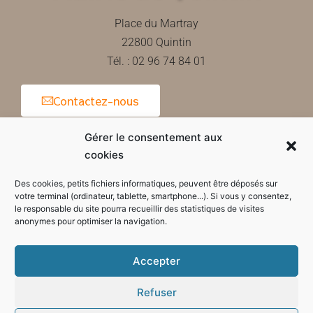
Place du Martray
22800 Quintin
Tél. : 02 96 74 84 01
Contactez-nous
Gérer le consentement aux
cookies
Horaires d'ouverture de la mairie
Des cookies, petits fichiers informatiques, peuvent être déposés sur
votre terminal (ordinateur, tablette, smartphone...). Si vous y consentez,
le responsable du site pourra recueillir des statistiques de visites
anonymes pour optimiser la navigation.
Accepter
Refuser