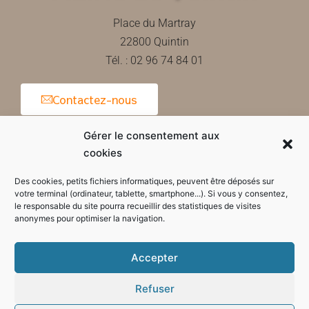
Place du Martray
22800 Quintin
Tél. : 02 96 74 84 01
Contactez-nous
Gérer le consentement aux
cookies
Horaires d'ouverture de la mairie
Des cookies, petits fichiers informatiques, peuvent être déposés sur
votre terminal (ordinateur, tablette, smartphone...). Si vous y consentez,
le responsable du site pourra recueillir des statistiques de visites
anonymes pour optimiser la navigation.
Accepter
Refuser