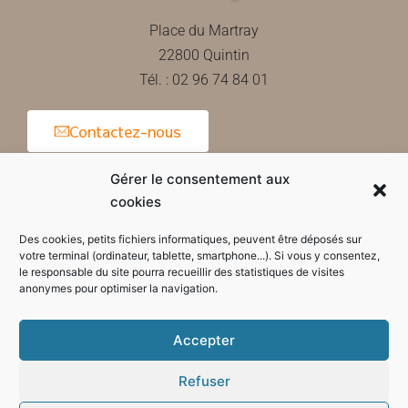
Place du Martray
22800 Quintin
Tél. : 02 96 74 84 01
Contactez-nous
Gérer le consentement aux
cookies
Horaires d'ouverture de la mairie
Des cookies, petits fichiers informatiques, peuvent être déposés sur
votre terminal (ordinateur, tablette, smartphone...). Si vous y consentez,
le responsable du site pourra recueillir des statistiques de visites
anonymes pour optimiser la navigation.
Accepter
Refuser