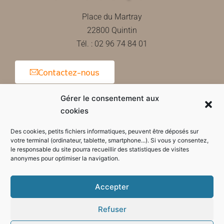
Place du Martray
22800 Quintin
Tél. : 02 96 74 84 01
Contactez-nous
Gérer le consentement aux
cookies
Horaires d'ouverture de la mairie
Des cookies, petits fichiers informatiques, peuvent être déposés sur
votre terminal (ordinateur, tablette, smartphone...). Si vous y consentez,
le responsable du site pourra recueillir des statistiques de visites
anonymes pour optimiser la navigation.
Accepter
Refuser