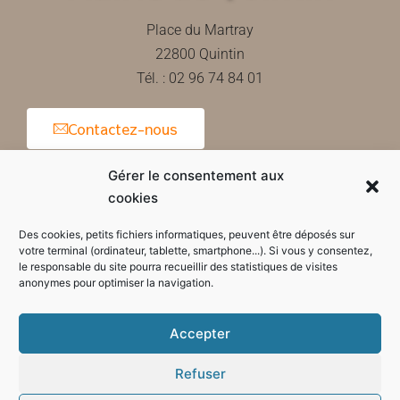
Place du Martray
22800 Quintin
Tél. : 02 96 74 84 01
Contactez-nous
Gérer le consentement aux
cookies
Horaires d'ouverture de la mairie
Des cookies, petits fichiers informatiques, peuvent être déposés sur
votre terminal (ordinateur, tablette, smartphone...). Si vous y consentez,
le responsable du site pourra recueillir des statistiques de visites
anonymes pour optimiser la navigation.
Accepter
Refuser