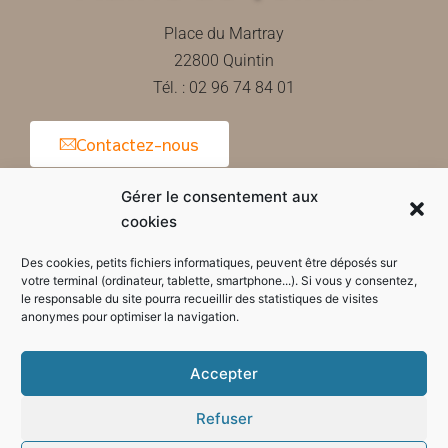
Place du Martray
22800 Quintin
Tél. : 02 96 74 84 01
Contactez-nous
Gérer le consentement aux
cookies
Horaires d'ouverture de la mairie
Des cookies, petits fichiers informatiques, peuvent être déposés sur
votre terminal (ordinateur, tablette, smartphone...). Si vous y consentez,
le responsable du site pourra recueillir des statistiques de visites
anonymes pour optimiser la navigation.
Accepter
Refuser