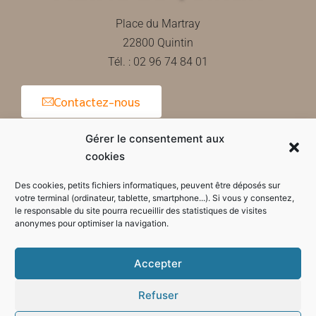
Place du Martray
22800 Quintin
Tél. : 02 96 74 84 01
Contactez-nous
Gérer le consentement aux
cookies
Horaires d'ouverture de la mairie
Des cookies, petits fichiers informatiques, peuvent être déposés sur
votre terminal (ordinateur, tablette, smartphone...). Si vous y consentez,
le responsable du site pourra recueillir des statistiques de visites
anonymes pour optimiser la navigation.
Accepter
Refuser