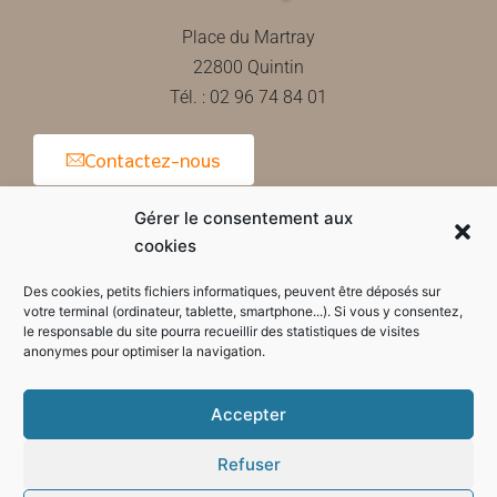
Place du Martray
22800 Quintin
Tél. : 02 96 74 84 01
Contactez-nous
Gérer le consentement aux
cookies
Horaires d'ouverture de la mairie
Des cookies, petits fichiers informatiques, peuvent être déposés sur
votre terminal (ordinateur, tablette, smartphone...). Si vous y consentez,
le responsable du site pourra recueillir des statistiques de visites
anonymes pour optimiser la navigation.
Accepter
Refuser