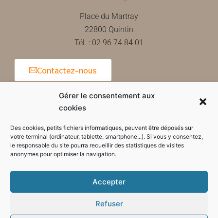
Place du Martray
22800 Quintin
Tél. : 02 96 74 84 01
Contactez-nous
Gérer le consentement aux
cookies
Horaires d'ouverture de la mairie
Des cookies, petits fichiers informatiques, peuvent être déposés sur
votre terminal (ordinateur, tablette, smartphone...). Si vous y consentez,
le responsable du site pourra recueillir des statistiques de visites
anonymes pour optimiser la navigation.
Accepter
Refuser