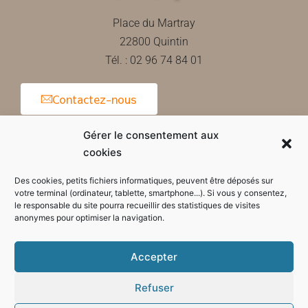
Place du Martray
22800 Quintin
Tél. : 02 96 74 84 01
Contactez-nous
Gérer le consentement aux
cookies
Horaires d'ouverture de la mairie
Des cookies, petits fichiers informatiques, peuvent être déposés sur
votre terminal (ordinateur, tablette, smartphone...). Si vous y consentez,
le responsable du site pourra recueillir des statistiques de visites
anonymes pour optimiser la navigation.
Accepter
Refuser