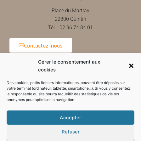
Place du Martray
22800 Quintin
Tél. : 02 96 74 84 01
Contactez-nous
Gérer le consentement aux
cookies
Horaires d'ouverture de la mairie
Des cookies, petits fichiers informatiques, peuvent être déposés sur
votre terminal (ordinateur, tablette, smartphone...). Si vous y consentez,
le responsable du site pourra recueillir des statistiques de visites
anonymes pour optimiser la navigation.
Accepter
Refuser