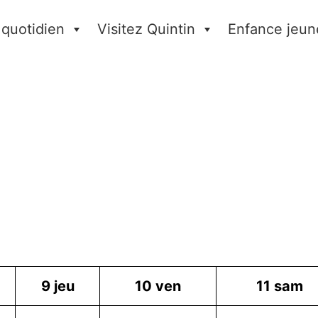
 quotidien
Visitez Quintin
Enfance jeun
9
jeu
10
ven
11
sam