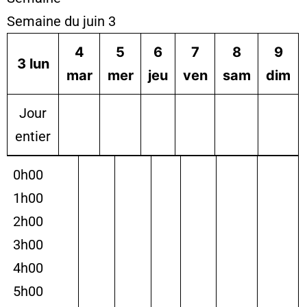
Semaine du juin 3
4
5
6
7
8
9
3
lun
mar
mer
jeu
ven
sam
dim
Jour
entier
0h00
1h00
2h00
3h00
4h00
5h00