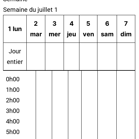
Semaine du juillet 1
2
3
4
5
6
7
1
lun
mar
mer
jeu
ven
sam
dim
Jour
entier
0h00
1h00
2h00
3h00
4h00
5h00