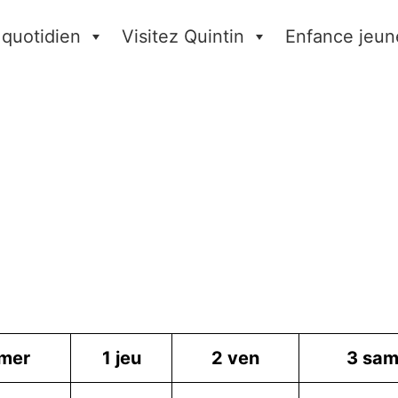
 quotidien
Visitez Quintin
Enfance jeun
mer
1
jeu
2
ven
3
sa