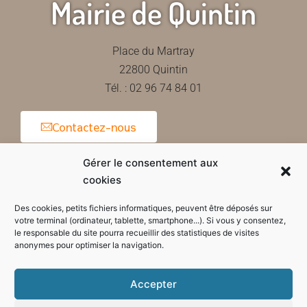
Mairie de Quintin
Place du Martray
22800 Quintin
Tél. : 02 96 74 84 01
Contactez-nous
Gérer le consentement aux
cookies
Horaires d'ouverture de la mairie
Des cookies, petits fichiers informatiques, peuvent être déposés sur
votre terminal (ordinateur, tablette, smartphone...). Si vous y consentez,
le responsable du site pourra recueillir des statistiques de visites
anonymes pour optimiser la navigation.
Accepter