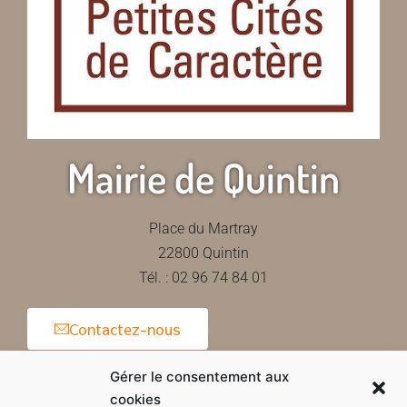
Mairie de Quintin
Place du Martray
22800 Quintin
Tél. : 02 96 74 84 01
Contactez-nous
Gérer le consentement aux
cookies