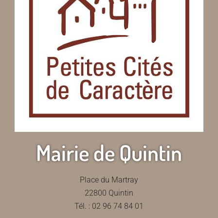
Mairie de Quintin
Place du Martray
22800 Quintin
Tél. : 02 96 74 84 01