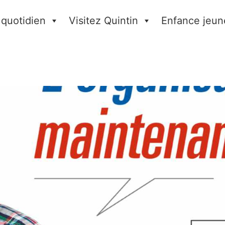
 quotidien
Visitez Quintin
Enfance jeun