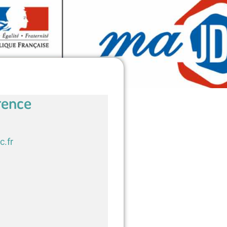
rence
c.fr