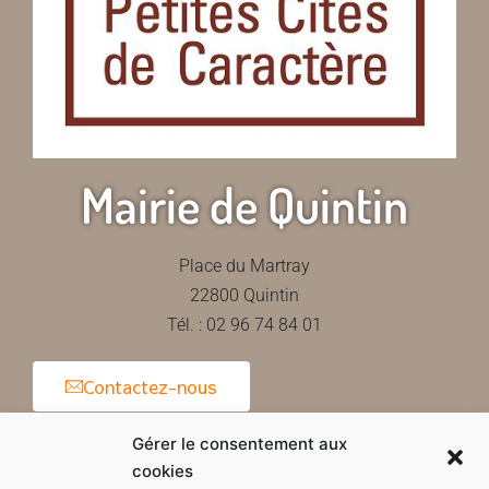
Mairie de Quintin
Place du Martray
22800 Quintin
Tél. : 02 96 74 84 01
Contactez-nous
Gérer le consentement aux
cookies