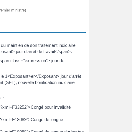
remier ministre)
 du maintien de son traitement indiciaire
ant> jour d'arrêt de travail</span>.
span class="expression"> jour de
 le 1<Exposant>er</Exposant> jour d’arrêt
t (SFT), nouvelle bonification indiciaire
s :
ne/?xml=F33252">Congé pour invalidité
nne/?xml=F18089">Congé de longue
nne/?xml=F18098">Congé de longue durée</a>