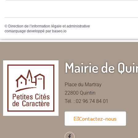
©
Direction de l’information légale et administrative
comarquage developpé par
baseo.io
Mairie de Qui
Place du Martray
22800 Quintin
Tél. : 02 96 74 84 01
Contactez-nous