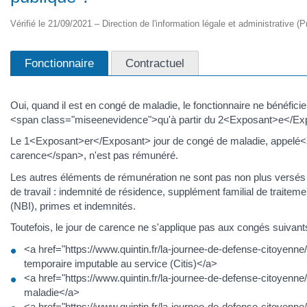
Vérifié le 21/09/2021 – Direction de l'information légale et administrative (P
Fonctionnaire
Contractuel
Oui, quand il est en congé de maladie, le fonctionnaire ne bénéficie
<span class="miseenevidence">qu'à partir du 2<Exposant>e</Expos
Le 1<Exposant>er</Exposant> jour de congé de maladie, appelé<
carence</span>, n'est pas rémunéré.
Les autres éléments de rémunération ne sont pas non plus versés
de travail : indemnité de résidence, supplément familial de traitemen
(NBI), primes et indemnités.
Toutefois, le jour de carence ne s'applique pas aux congés suivant
<a href="https://www.quintin.fr/la-journee-de-defense-citoyen
temporaire imputable au service (Citis)</a>
<a href="https://www.quintin.fr/la-journee-de-defense-citoye
maladie</a>
<a href="https://www.quintin.fr/la-journee-de-defense-citoye