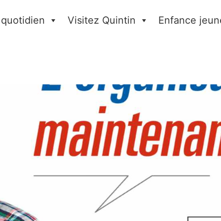
 quotidien
Visitez Quintin
Enfance jeun