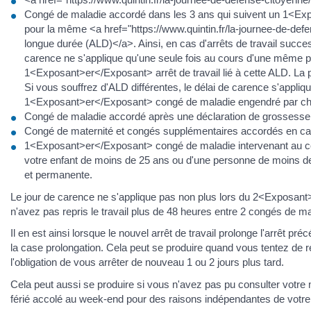
Congé de maladie accordé dans les 3 ans qui suivent un 1<E
pour la même <a href="https://www.quintin.fr/la-journee-de-de
longue durée (ALD)</a>. Ainsi, en cas d'arrêts de travail succe
carence ne s'applique qu'une seule fois au cours d'une même pé
1<Exposant>er</Exposant> arrêt de travail lié à cette ALD. La p
Si vous souffrez d'ALD différentes, le délai de carence s'appliqu
1<Exposant>er</Exposant> congé de maladie engendré par c
Congé de maladie accordé après une déclaration de grossesse 
Congé de maternité et congés supplémentaires accordés en ca
1<Exposant>er</Exposant> congé de maladie intervenant au c
votre enfant de moins de 25 ans ou d'une personne de moins de
et permanente.
Le jour de carence ne s'applique pas non plus lors du 2<Exposant>
n'avez pas repris le travail plus de 48 heures entre 2 congés de m
Il en est ainsi lorsque le nouvel arrêt de travail prolonge l'arrêt p
la case prolongation. Cela peut se produire quand vous tentez de 
l'obligation de vous arrêter de nouveau 1 ou 2 jours plus tard.
Cela peut aussi se produire si vous n'avez pas pu consulter votr
férié accolé au week-end pour des raisons indépendantes de votre