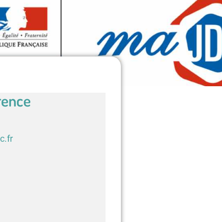
rence
c.fr