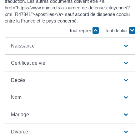
traduction. Les autres documents doivent être <a
href="https://www.quintin.fr/la-journee-de-defense-citoyenne/?
xml=R47841">apostillés</a> sauf accord de dispense conclu
entre la France et le pays concerné.
Tout replier
Tout déplier
Naissance
Certificat de vie
Décès
Nom
Mariage
Divorce