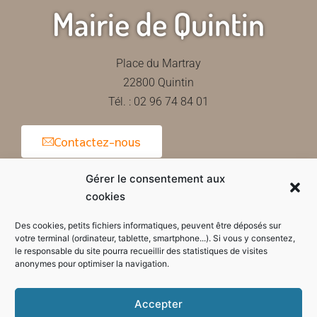
Mairie de Quintin
Place du Martray
22800 Quintin
Tél. : 02 96 74 84 01
Contactez-nous
Gérer le consentement aux
cookies
Horaires d'ouverture de la mairie
Des cookies, petits fichiers informatiques, peuvent être déposés sur
votre terminal (ordinateur, tablette, smartphone...). Si vous y consentez,
le responsable du site pourra recueillir des statistiques de visites
anonymes pour optimiser la navigation.
Accepter