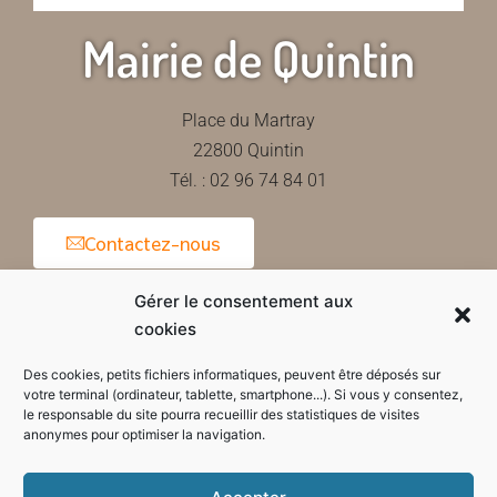
Mairie de Quintin
Place du Martray
22800 Quintin
Tél. : 02 96 74 84 01
Contactez-nous
Gérer le consentement aux
cookies
Horaires d'ouverture de la mairie
Des cookies, petits fichiers informatiques, peuvent être déposés sur
votre terminal (ordinateur, tablette, smartphone...). Si vous y consentez,
le responsable du site pourra recueillir des statistiques de visites
anonymes pour optimiser la navigation.