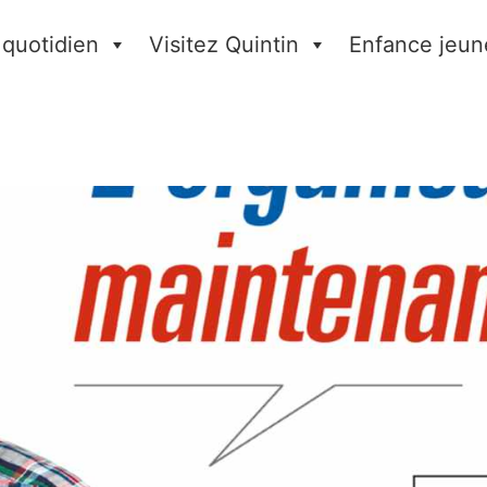
 quotidien
Visitez Quintin
Enfance jeun