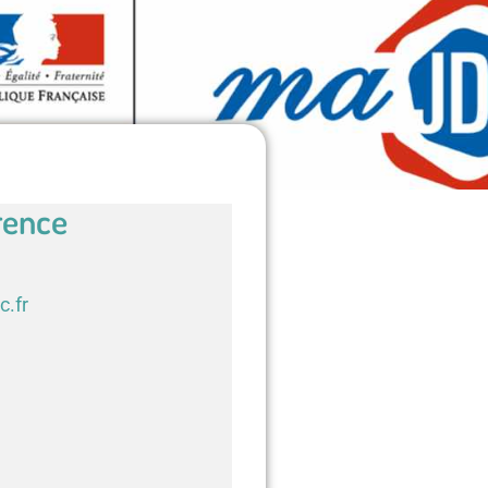
rence
c.fr