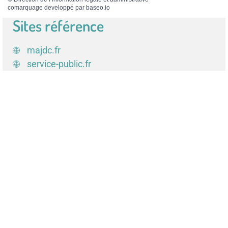
comarquage developpé par
baseo.io
Sites référence
majdc.fr
service-public.fr