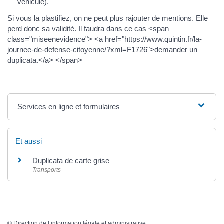
véhicule).
Si vous la plastifiez, on ne peut plus rajouter de mentions. Elle
perd donc sa validité. Il faudra dans ce cas <span
class="miseenevidence"> <a href="https://www.quintin.fr/la-
journee-de-defense-citoyenne/?xml=F1726">demander un
duplicata.</a> </span>
Services en ligne et formulaires
Et aussi
Duplicata de carte grise
Transports
©
Direction de l’information légale et administrative