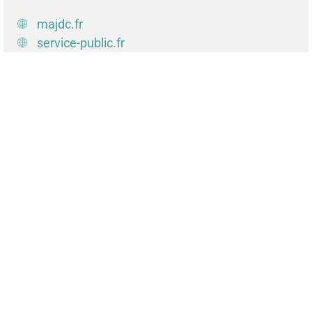
majdc.fr
service-public.fr