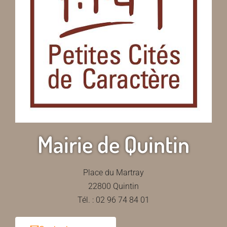
Mairie de Quintin
Place du Martray
22800 Quintin
Tél. : 02 96 74 84 01