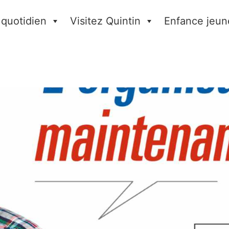
 quotidien
Visitez Quintin
Enfance jeun