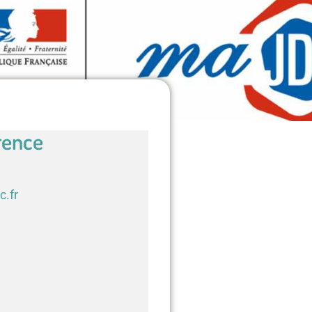
rence
c.fr