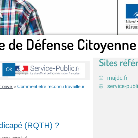
e de Défense Citoyenne
Sites réfé
majdc.fr
service-publi
r privé
Comment être reconnu travailleur
>
ndicapé (RQTH) ?
remier ministre)