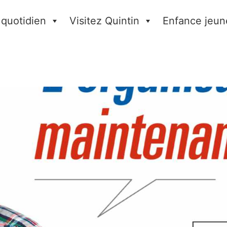
 quotidien
Visitez Quintin
Enfance jeun