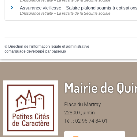
L'Assurance retraite – La retraite de la Sécurité sociale
Assurance vieillesse – Salaire plafond soumis à cotisation
L'Assurance retraite – La retraite de la Sécurité sociale
©
Direction de l’information légale et administrative
comarquage developpé par
baseo.io
Mairie de Qui
Place du Martray
22800 Quintin
Tél. : 02 96 74 84 01