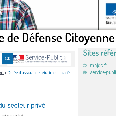
e de Défense Citoyenne
Sites réfé
majdc.fr
service-publi
ivé
Durée d'assurance retraite du salarié
>
du secteur privé
remier ministre)