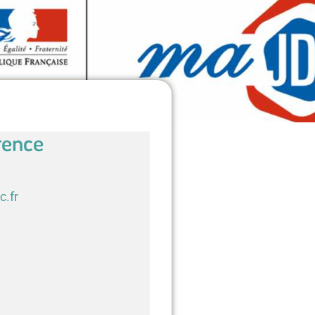
rence
c.fr