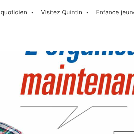
 quotidien
Visitez Quintin
Enfance jeun