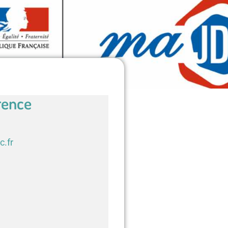
rence
c.fr