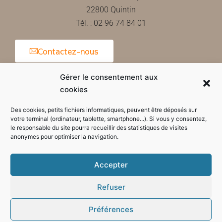
22800 Quintin
Tél. : 02 96 74 84 01
Contactez-nous
Gérer le consentement aux
cookies
Horaires d'ouverture de la mairie
Des cookies, petits fichiers informatiques, peuvent être déposés sur
votre terminal (ordinateur, tablette, smartphone...). Si vous y consentez,
le responsable du site pourra recueillir des statistiques de visites
anonymes pour optimiser la navigation.
Accepter
Refuser
Préférences
Mode sombre :