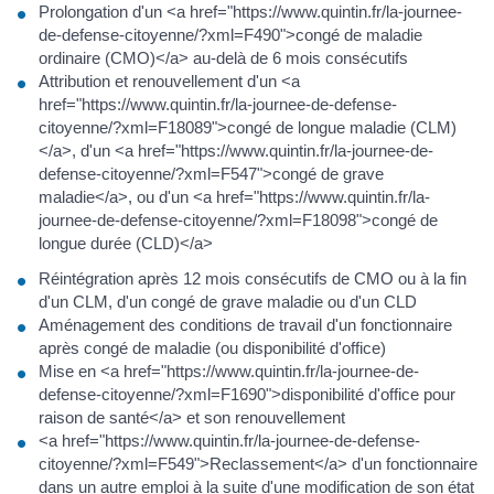
Prolongation d'un <a href="https://www.quintin.fr/la-journee-
de-defense-citoyenne/?xml=F490">congé de maladie
ordinaire (CMO)</a> au-delà de 6 mois consécutifs
Attribution et renouvellement d'un <a
href="https://www.quintin.fr/la-journee-de-defense-
citoyenne/?xml=F18089">congé de longue maladie (CLM)
</a>, d'un <a href="https://www.quintin.fr/la-journee-de-
defense-citoyenne/?xml=F547">congé de grave
maladie</a>, ou d'un <a href="https://www.quintin.fr/la-
journee-de-defense-citoyenne/?xml=F18098">congé de
longue durée (CLD)</a>
Réintégration après 12 mois consécutifs de CMO ou à la fin
d'un CLM, d'un congé de grave maladie ou d'un CLD
Aménagement des conditions de travail d'un fonctionnaire
après congé de maladie (ou disponibilité d'office)
Mise en <a href="https://www.quintin.fr/la-journee-de-
defense-citoyenne/?xml=F1690">disponibilité d'office pour
raison de santé</a> et son renouvellement
<a href="https://www.quintin.fr/la-journee-de-defense-
citoyenne/?xml=F549">Reclassement</a> d'un fonctionnaire
dans un autre emploi à la suite d'une modification de son état