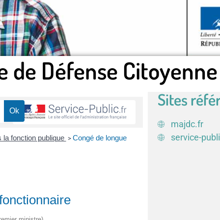
e de Défense Citoyenne
Sites réfé
majdc.fr
service-publi
 la fonction publique
Congé de longue
>
onctionnaire
remier ministre)