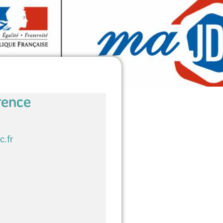
rence
c.fr