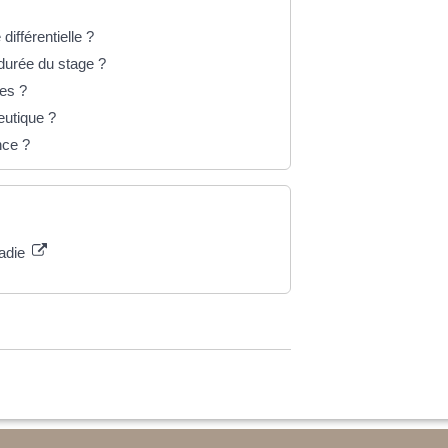
ifférentielle ?
 durée du stage ?
ces ?
eutique ?
nce ?
ladie