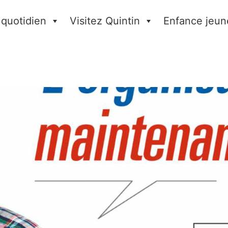
 quotidien
Visitez Quintin
Enfance jeun